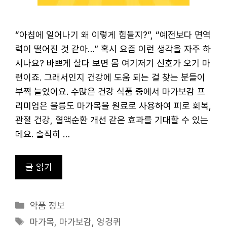
“아침에 일어나기 왜 이렇게 힘들지?”, “예전보다 면역
력이 떨어진 것 같아…” 혹시 요즘 이런 생각을 자주 하
시나요? 바쁘게 살다 보면 몸 여기저기 신호가 오기 마
련이죠. 그래서인지 건강에 도움 되는 걸 찾는 분들이
부쩍 늘었어요. 수많은 건강 식품 중에서 마가보감 프
리미엄은 울릉도 마가목을 원료로 사용하여 피로 회복,
관절 건강, 혈액순환 개선 같은 효과를 기대할 수 있는
데요. 솔직히 …
글 읽기
카
약품 정보
테
태
마가목
,
마가보감
,
엉겅퀴