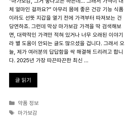
“마가보감, 그거 좋다고는 하는데… 그래서 가격이 대
체 얼마인 걸까요?” 아무리 몸에 좋은 건강 기능 식품
이라도 선뜻 지갑을 열기 전에 가격부터 따져보는 건
당연하죠. 그런데 막상 마가보감 가격을 딱 검색해보
면, 대략적인 가격만 적혀 있거나 너무 오래된 이야기
라 별 도움이 안되는 글도 많으셨을 겁니다. 그래서 오
늘, 제가 여러분의 답답함을 싹 해결해 드리려고 합니
다. 2025년 가장 따끈따끈한 최신 …
글 읽기
카
약품 정보
테
태
마가보감
고
그
리