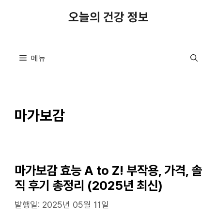
컨
오늘의 건강 정보
텐
츠
로
메뉴
건
너
뛰
기
마가보감
마가보감 효능 A to Z! 부작용, 가격, 솔
직 후기 총정리 (2025년 최신)
발행일: 2025년 05월 11일