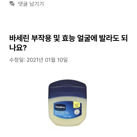
고
그
댓글 남기기
리
바세린 부작용 및 효능 얼굴에 발라도 되
나요?
수정일: 2021년 01월 10일