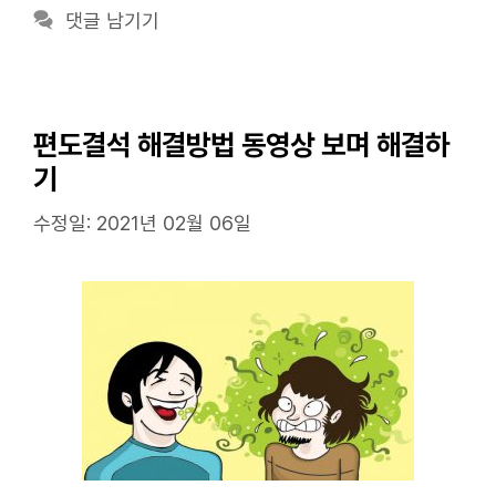
고
그
댓글 남기기
리
편도결석 해결방법 동영상 보며 해결하
기
수정일: 2021년 02월 06일