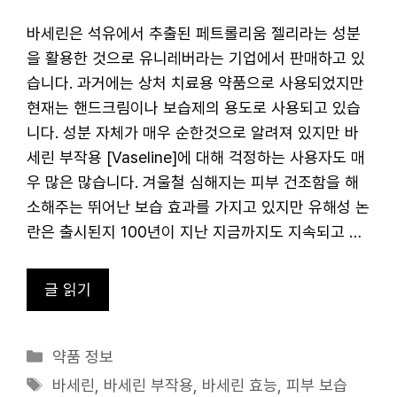
바세린은 석유에서 추출된 페트롤리움 젤리라는 성분
을 활용한 것으로 유니레버라는 기업에서 판매하고 있
습니다. 과거에는 상처 치료용 약품으로 사용되었지만
현재는 핸드크림이나 보습제의 용도로 사용되고 있습
니다. 성분 자체가 매우 순한것으로 알려져 있지만 바
세린 부작용 [Vaseline]에 대해 걱정하는 사용자도 매
우 많은 많습니다. 겨울철 심해지는 피부 건조함을 해
소해주는 뛰어난 보습 효과를 가지고 있지만 유해성 논
란은 출시된지 100년이 지난 지금까지도 지속되고 …
글 읽기
카
약품 정보
테
태
바세린
,
바세린 부작용
,
바세린 효능
,
피부 보습