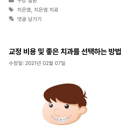
카
구강 질환
테
태
치은염
,
치은염 치료
고
그
댓글 남기기
리
교정 비용 및 좋은 치과를 선택하는 방법
수정일: 2021년 02월 07일