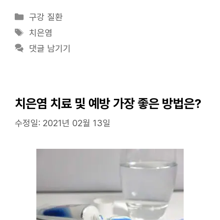
카
구강 질환
테
태
치은염
고
그
댓글 남기기
리
치은염 치료 및 예방 가장 좋은 방법은?
수정일: 2021년 02월 13일