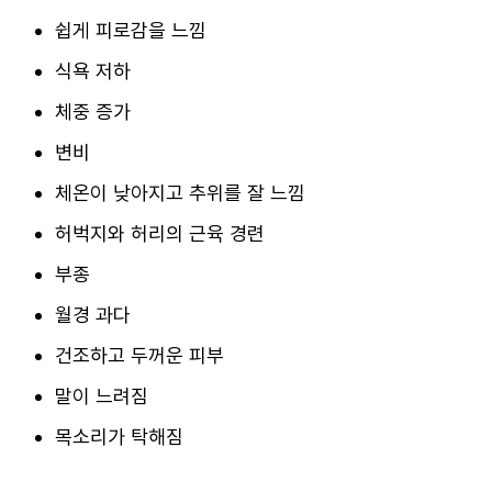
쉽게 피로감을 느낌
식욕 저하
체중 증가
변비
체온이 낮아지고 추위를 잘 느낌
허벅지와 허리의 근육 경련
부종
월경 과다
건조하고 두꺼운 피부
말이 느려짐
목소리가 탁해짐