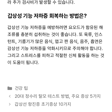
라 추가 검사비가 발생할 수 있습니다.
갑상성 기능 저하증 회복하는 방법은?
갑상선 기능 저하증을 예방하려면 요오드가 함유된 해
조류를 충분히 섭취하는 것이 좋습니다. 또 육류, 인스
턴트, 기름기가 많은 음식, 맵고 짠 음식, 음주, 흡연은
감상선 기능 저하증을 악화시키므로 주의해야 합니다.
그리고 스트레스를 피하고 적절한 신체 활동을 하는 것
이 도움이 됩니다.
카
건강 팁
테
20대 정수리 탈모 테스트 방법, 주요 증상 5가지
고
갑상선 항진증 초기증상 10가지
리