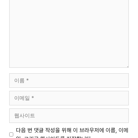
댓
글
이
름
이
메
일
웹
사
이
다음 번 댓글 작성을 위해 이 브라우저에 이름, 이메