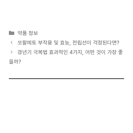
카
약품 정보
테
쏘팔메토 부작용 및 효능, 전립선이 걱정된다면?
고
갱년기 극복법 효과적인 4가지, 어떤 것이 가장 좋
리
을까?