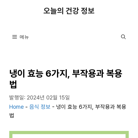
컨
오늘의 건강 정보
텐
츠
로
메뉴
건
너
뛰
기
냉이 효능 6가지, 부작용과 복용
법
발행일: 2024년 02월 15일
Home
-
음식 정보
-
냉이 효능 6가지, 부작용과 복용
법