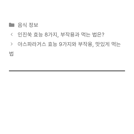
카
음식 정보
테
인진쑥 효능 8가지, 부작용과 먹는 법은?
고
아스파라거스 효능 9가지와 부작용, 맛있게 먹는
리
법