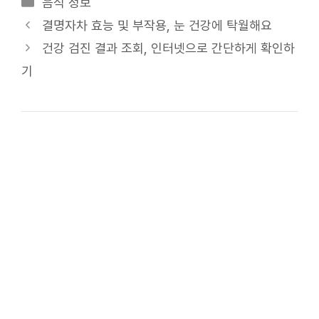
카
음식 정보
테
결명자차 효능 및 부작용, 눈 건강에 탁월해요
고
건강 검진 결과 조회, 인터넷으로 간단하게 확인하
리
기