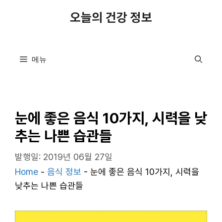
컨
오늘의 건강 정보
텐
츠
로
메뉴
건
너
뛰
기
눈에 좋은 음식 10가지, 시력을 낮
추는 나쁜 습관들
발행일: 2019년 06월 27일
Home
-
음식 정보
-
눈에 좋은 음식 10가지, 시력을
낮추는 나쁜 습관들