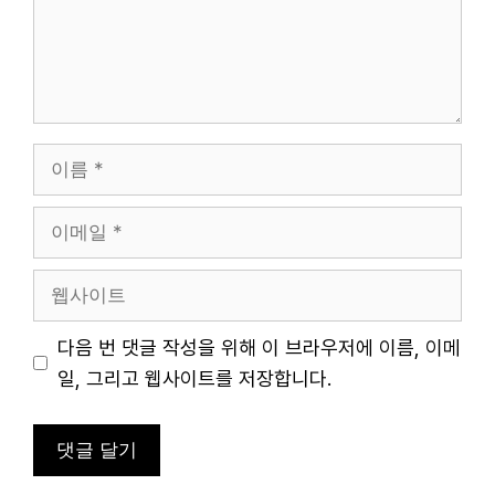
이
름
이
메
일
웹
사
이
다음 번 댓글 작성을 위해 이 브라우저에 이름, 이메
트
일, 그리고 웹사이트를 저장합니다.