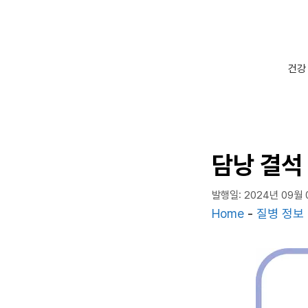
컨
텐
츠
로
건강
건
너
뛰
기
담낭 결석
발행일: 2024년 09월 
Home
-
질병 정보