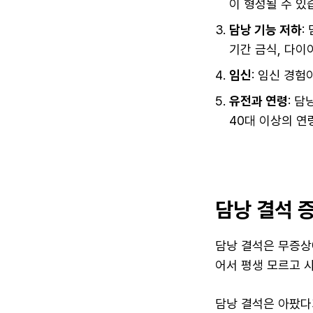
이 형성될 수 있
담낭 기능 저하
:
기간 금식, 다이
임신
: 임신 경
유전과 연령
: 
40대 이상의 연
담낭 결석 
담낭 결석은 무증상
어서 평생 모르고 
담낭 결석은 아팠다