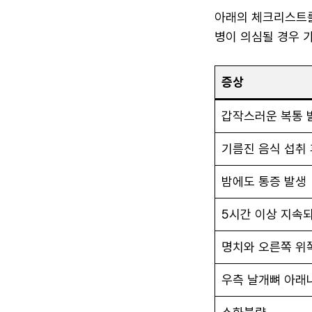
아래의 체크리스트를
병이 의심될 경우 
증상
갑작스러운 복통 
기름진 음식 섭취 
밤에도 통증 발생
5시간 이상 지속
명치와 오른쪽 위
우측 날개뼈 아래