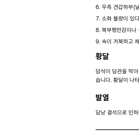
우측 견갑하부(날
소화 불량이 있다
복부팽만감이나 
속이 거북하고 체
황달
담석이 담관을 막아
습니다. 황달이 나
발열
담낭 결석으로 인하