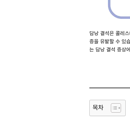
담낭 결석은 콜레스
증을 유발할 수 있
는 담낭 결석 증상
목차