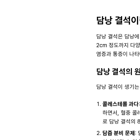
담낭 결석이
담낭 결석은 담낭에
2cm 정도까지 다
염증과 통증이 나타
담낭 결석의 
담낭 결석이 생기는
콜레스테롤 과다
하면서, 혈중 콜
로 담낭 결석의 
담즙 분비 문제
: