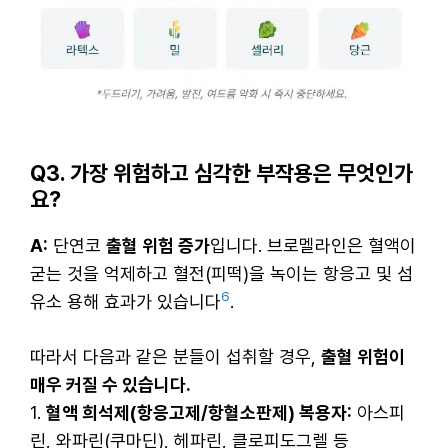
Q3. 가장 위험하고 심각한 부작용은 무엇인가
요?
A:
단연코
출혈 위험 증가
입니다. 브로멜라인은 혈액이
굳는 것을 억제하고 혈전(피떡)을 녹이는 항응고 및 섬
6
유소 용해 효과가 있습니다
.
따라서 다음과 같은 분들이 섭취할 경우,
출혈 위험이
매우 커질 수 있습니다.
1.
혈액 희석제(항응고제/항혈소판제) 복용자:
아스피
린, 와파린(쿠마딘), 헤파린, 클로피도그렐 등