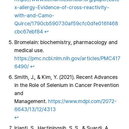
x-allergy-Evidence-of-cross-reactivity-
with-and-Camo-
Quirce/1790cb590730af59cfc0dfe016f468
cbc67ebf84
↩︎
Bromelain: biochemistry, pharmacology and
medical use.
https://pmc.ncbi.nlm.nih.gov/articles/PMC417
6490/
↩︎
Smith, J., & Kim, Y. (2021). Recent Advances
in the Role of Selenium in Cancer Prevention
and
Management.
https://www.mdpi.com/2072-
6643/13/12/4313
↩︎
Irianti, S., Hartiningsih, S. S., & Suardi, A.