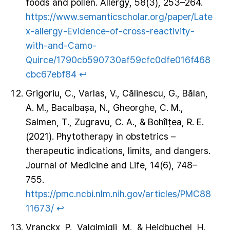
foods and pollen. Allergy, 58(3), 253–264.
https://www.semanticscholar.org/paper/Late
x-allergy-Evidence-of-cross-reactivity-
with-and-Camo-
Quirce/1790cb590730af59cfc0dfe016f468
cbc67ebf84
↩︎
Grigoriu, C., Varlas, V., Călinescu, G., Bălan,
A. M., Bacalbașa, N., Gheorghe, C. M.,
Salmen, T., Zugravu, C. A., & Bohîlțea, R. E.
(2021). Phytotherapy in obstetrics –
therapeutic indications, limits, and dangers.
Journal of Medicine and Life, 14(6), 748–
755.
https://pmc.ncbi.nlm.nih.gov/articles/PMC88
11673/
↩︎
Vranckx, P., Valgimigli, M., & Heidbuchel, H.