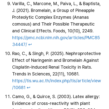
Varilla, C., Marcone, M., Paiva, L., & Baptista,
J. (2021). Bromelain, a Group of Pineapple
Proteolytic Complex Enzymes (Ananas
comosus) and Their Possible Therapeutic
and Clinical Effects. Foods, 10(10), 2249.
https://pmc.ncbi.nlm.nih.gov/articles/PMC85
34447/
↩︎
Rao, C., & Singh, P. (2025). Nephroprotective
Effect of Naringenin and Bromelain Against
Cisplatin-Induced Renal Toxicity in Rats.
Trends in Sciences, 22(11), 10681.
https://tis.wu.ac.th/index.php/tis/article/view
/10681
↩︎
Camo, G., & Quirce, S. (2003). Latex allergy:
Evidence of cross-reactivity with plant