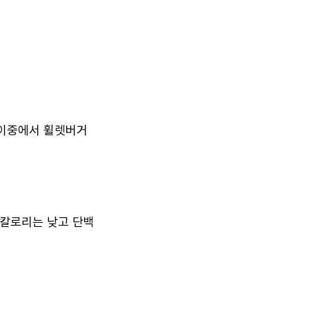
 이중에서 휠렛버거
 칼로리는 낮고 단백