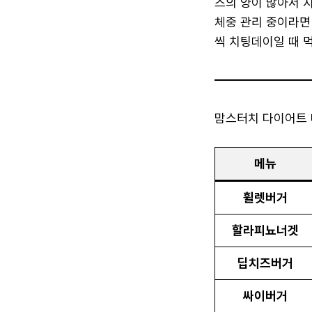
즈의 양이 많아서 
체중 관리 중이라면
씩 치팅데이일 때 먹
맘스터치 다이어트 
메뉴
휠렛버거
할라피뇨너겟
딥치즈버거
싸이버거