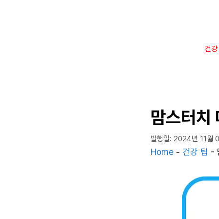
컨
텐
츠
로
건강
건
너
뛰
기
맘스터치 
발행일: 2024년 11월 
Home
-
건강 팁
-