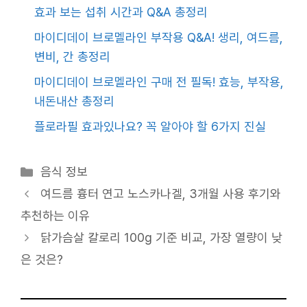
효과 보는 섭취 시간과 Q&A 총정리
마이디데이 브로멜라인 부작용 Q&A! 생리, 여드름,
변비, 간 총정리
마이디데이 브로멜라인 구매 전 필독! 효능, 부작용,
내돈내산 총정리
플로라필 효과있나요? 꼭 알아야 할 6가지 진실
카
음식 정보
테
여드름 흉터 연고 노스카나겔, 3개월 사용 후기와
고
추천하는 이유
리
닭가슴살 칼로리 100g 기준 비교, 가장 열량이 낮
은 것은?