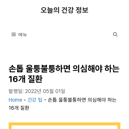
컨
오늘의 건강 정보
텐
츠
로
메뉴
건
너
뛰
기
손톱 울퉁불퉁하면 의심해야 하는
16개 질환
발행일: 2022년 05월 01일
Home
-
건강 팁
-
손톱 울퉁불퉁하면 의심해야 하는
16개 질환