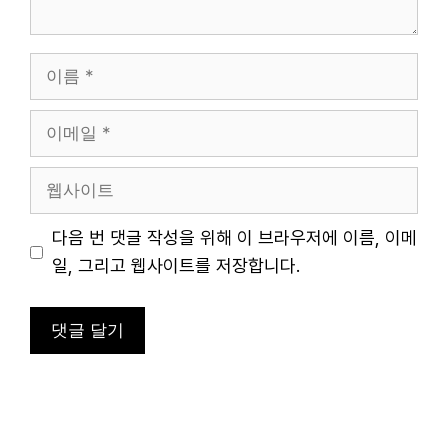
이
름
이
메
일
웹
사
이
다음 번 댓글 작성을 위해 이 브라우저에 이름, 이메
트
일, 그리고 웹사이트를 저장합니다.