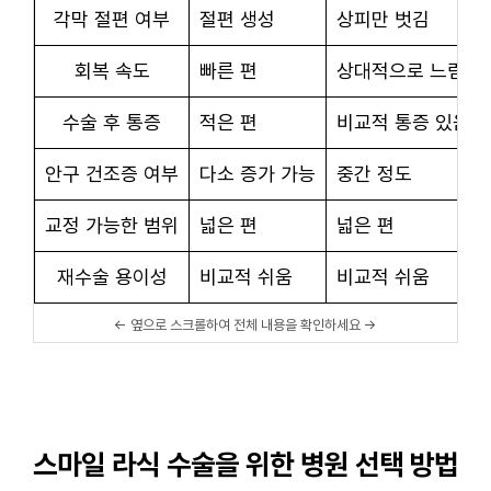
각막 절편 여부
절편 생성
상피만 벗김
회복 속도
빠른 편
상대적으로 느림
수술 후 통증
적은 편
비교적 통증 있음
안구 건조증 여부
다소 증가 가능
중간 정도
교정 가능한 범위
넓은 편
넓은 편
재수술 용이성
비교적 쉬움
비교적 쉬움
스마일 라식 수술을 위한 병원 선택 방법