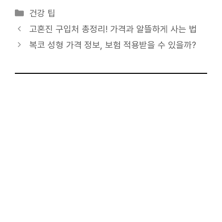
카
건강 팁
테
고혼진 구입처 총정리! 가격과 알뜰하게 사는 법
고
복코 성형 가격 정보, 보험 적용받을 수 있을까?
리