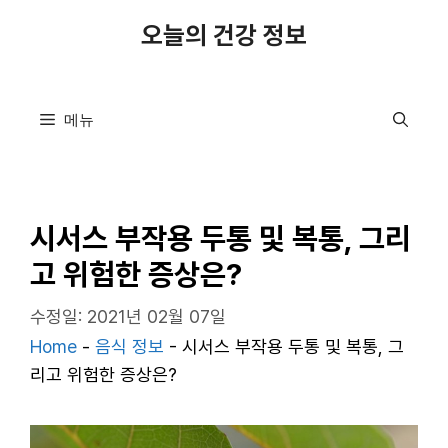
컨
오늘의 건강 정보
텐
츠
로
메뉴
건
너
뛰
기
시서스 부작용 두통 및 복통, 그리
고 위험한 증상은?
수정일: 2021년 02월 07일
Home
-
음식 정보
-
시서스 부작용 두통 및 복통, 그
리고 위험한 증상은?