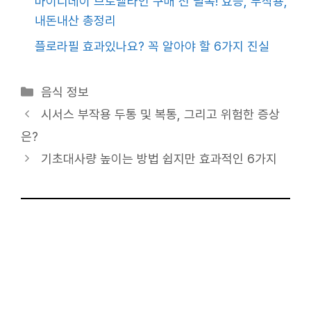
마이디데이 브로멜라인 구매 전 필독! 효능, 부작용,
내돈내산 총정리
플로라필 효과있나요? 꼭 알아야 할 6가지 진실
카
음식 정보
테
시서스 부작용 두통 및 복통, 그리고 위험한 증상
고
은?
리
기초대사량 높이는 방법 쉽지만 효과적인 6가지