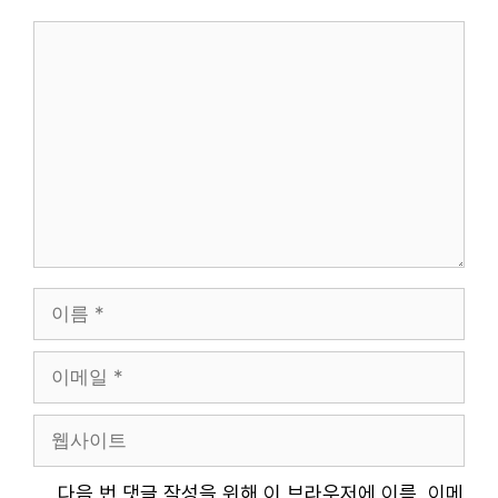
댓
글
이
름
이
메
일
웹
사
이
다음 번 댓글 작성을 위해 이 브라우저에 이름, 이메