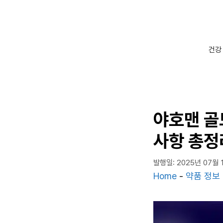
컨
텐
츠
로
건강
건
너
뛰
기
야호맨 골드
사항 총정
발행일: 2025년 07월 
Home
-
약품 정보