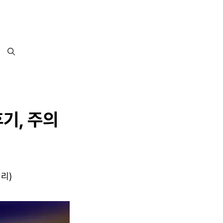
후기, 주의
정리)