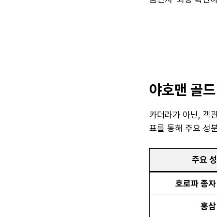
야호맨 골드
카더라가 아닌, 객
표를 통해 주요 성
주요 
호로파 종자
홍삼