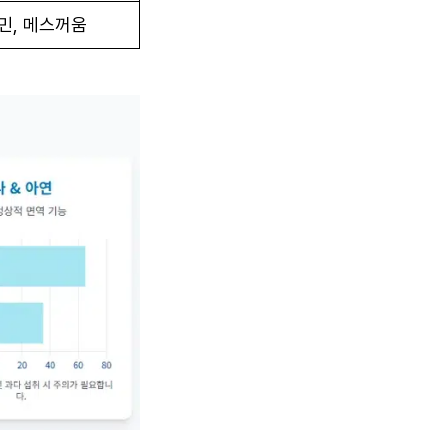
민, 메스꺼움