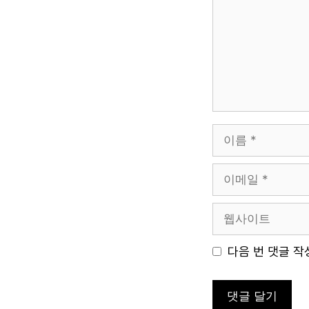
이
름
이
메
일
웹
사
이
다음 번 댓글 작
트