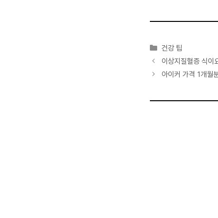
카
건강 팁
테
이상지질혈증 식이요
고
아이커 가격 1개월분
리