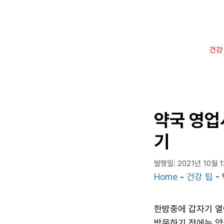
컨
텐
츠
로
건강
건
너
뛰
기
약국 영업
기
발행일: 2021년 10월 
Home
-
건강 팁
-
한밤중에 갑자기 열
방문하기 전에는 약