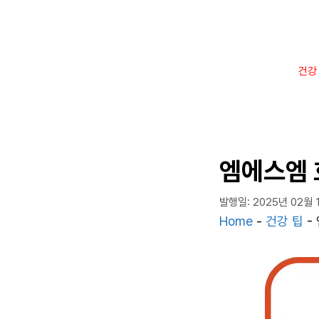
컨
텐
츠
로
건강
건
너
뛰
기
엠에스엠 
발행일: 2025년 02월 
Home
-
건강 팁
-