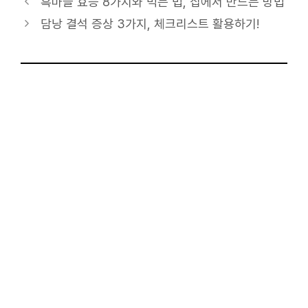
테
흑마늘 효능 8가지와 먹는 법, 집에서 만드는 방법
고
담낭 결석 증상 3가지, 체크리스트 활용하기!
리