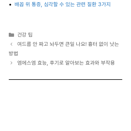
배꼽 위 통증, 심각할 수 있는 관련 질환 3가지
카
건강 팁
테
여드름 안 짜고 놔두면 큰일 나요! 흉터 없이 낫는
고
방법
리
엠에스엠 효능, 후기로 알아보는 효과와 부작용