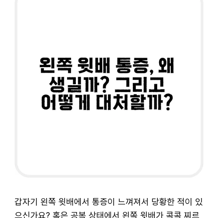
갑자기 왼쪽 윗배에서 통증이 느껴져서 당황한 적이 있
으신가요? 혹은 공복 상태에서 왼쪽 윗배가 콕콕 찌르