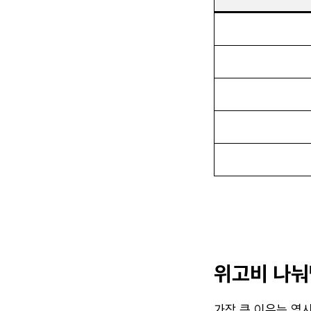
위고비 나눠
가장 큰 이유는 역