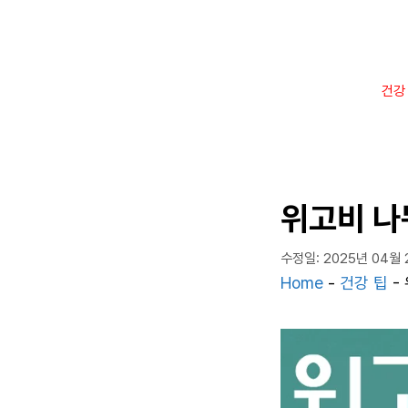
컨
텐
츠
로
건강
건
너
뛰
기
위고비 나
수정일: 2025년 04월 
Home
-
건강 팁
-