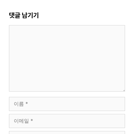
댓글 남기기
댓
글
이
름
이
메