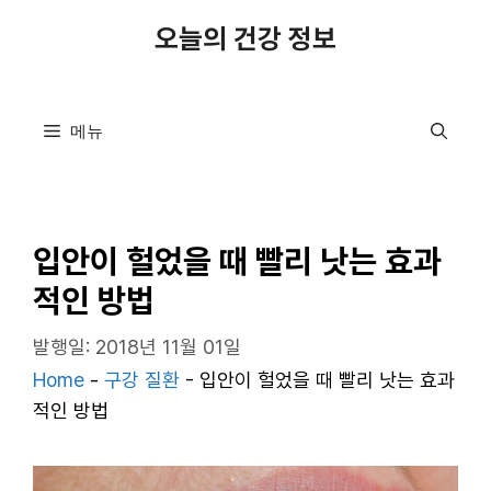
컨
오늘의 건강 정보
텐
츠
로
메뉴
건
너
뛰
기
입안이 헐었을 때 빨리 낫는 효과
적인 방법
발행일: 2018년 11월 01일
Home
-
구강 질환
-
입안이 헐었을 때 빨리 낫는 효과
적인 방법