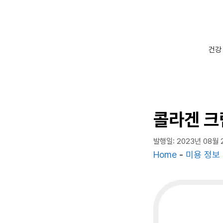
컨
텐
츠
로
건강
건
너
뛰
기
콜라겐 크
발행일: 2023년 08월 
Home
-
미용 정보