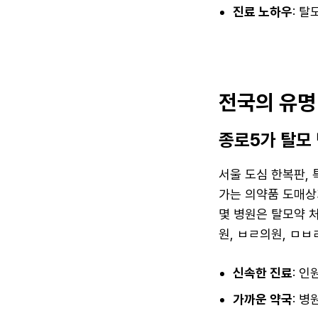
진료 노하우
: 
전국의 유명
종로5가 탈모
서울 도심 한복판,
가는 의약품 도매상
몇 병원은 탈모약 
원, ㅂㄹ의원, ㅁ
신속한 진료
: 
가까운 약국
: 