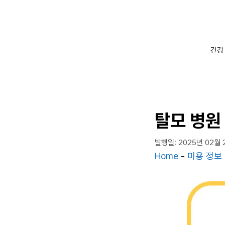
컨
텐
츠
로
건강
건
너
뛰
기
탈모 병원
발행일: 2025년 02월 
Home
-
미용 정보