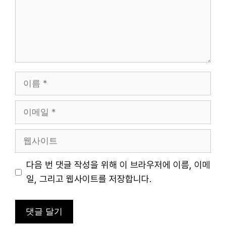
이
름
이
메
일
웹
사
이
다음 번 댓글 작성을 위해 이 브라우저에 이름, 이메
트
일, 그리고 웹사이트를 저장합니다.