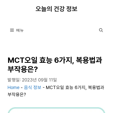
컨
오늘의 건강 정보
텐
츠
로
메뉴
건
너
뛰
기
MCT오일 효능 6가지, 복용법과
부작용은?
발행일: 2023년 09월 11일
Home
-
음식 정보
-
MCT오일 효능 6가지, 복용법과
부작용은?