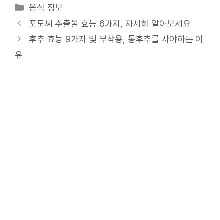
카
음식 정보
테
포도씨 추출물 효능 6가지, 자세히 알아보세요
고
후추 효능 9가지 및 부작용, 통후추를 사야하는 이
리
유