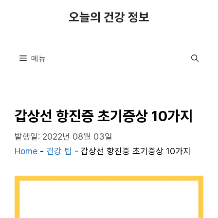
컨
오늘의 건강 정보
텐
츠
로
메뉴
건
너
뛰
기
갑상선 항진증 초기증상 10가지
발행일: 2022년 08월 03일
Home
-
건강 팁
-
갑상선 항진증 초기증상 10가지