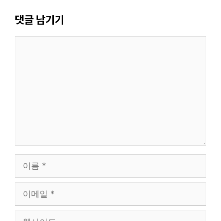
댓글 남기기
댓
글
이
름
이
메
일
웹