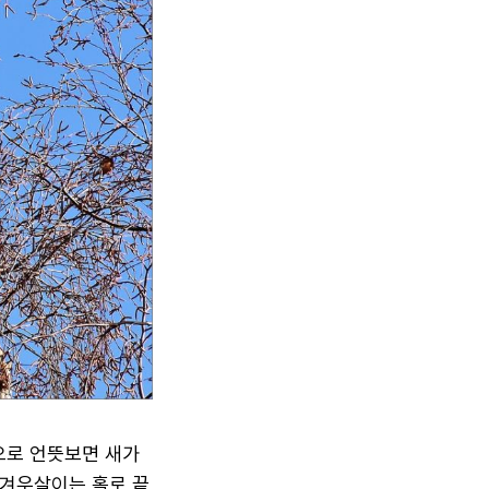
으로 언뜻보면 새가
 겨우살이는 홀로 끝