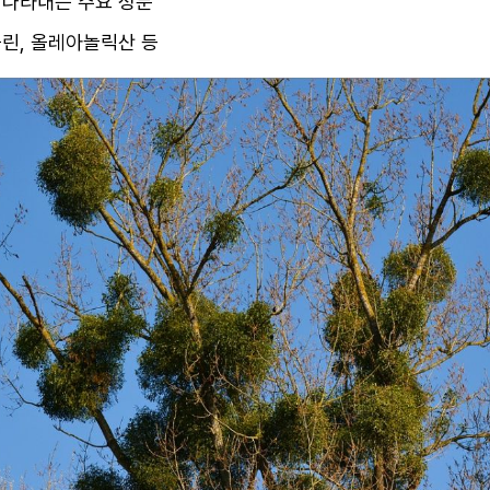
 나타내는 주요 성분
린, 올레아놀릭산 등