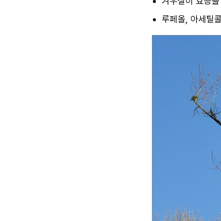
겨우살이 효능을
루페올, 아세틸콜