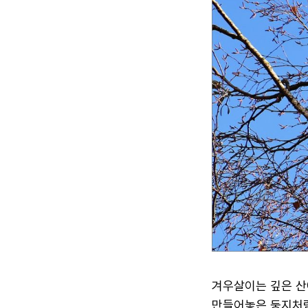
겨우살이는 깊은 산
만들어놓은 둥지처럼