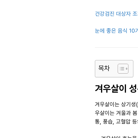
건강검진 대상자 조
눈에 좋은 음식 10
목차
겨우살이 성
겨우살이는 상기생(
우살이는 겨울과 봄
통, 풍습, 고혈압 