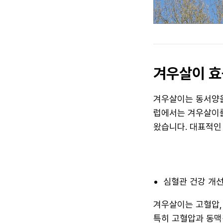
겨우살이 효
겨우살이는 동서양을
럽에서는 겨우살이를
왔습니다. 대표적인
심혈관 건강 개
겨우살이는 고혈압,
특히 고혈압과 동맥