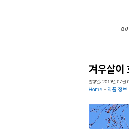
컨
텐
츠
로
건강
건
너
뛰
기
겨우살이 
발행일: 2019년 07월 
Home
-
약품 정보