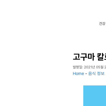
컨
텐
츠
로
건강
건
너
뛰
기
고구마 칼로
발행일: 2021년 05월 
Home
-
음식 정보