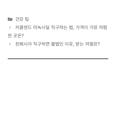
카
건강 팁
테
커클랜드 미녹시딜 직구하는 법, 가격이 가장 저렴
고
한 곳은?
리
핀페시아 직구하면 불법인 이유, 받는 처벌은?