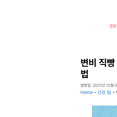
컨
텐
츠
로
건강
건
너
뛰
기
변비 직빵
법
발행일: 2021년 12월 
Home
-
건강 팁
-