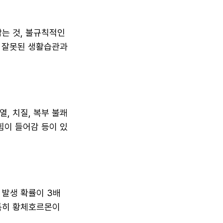
참는 것, 불규칙적인
면 잘못된 생활습관과
열, 치질, 복부 불쾌
 힘이 들어감 등이 있
 발생 확률이 3배
 특히 황체호르몬이