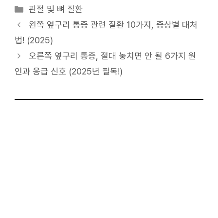
카
관절 및 뼈 질환
테
왼쪽 옆구리 통증 관련 질환 10가지, 증상별 대처
고
법! (2025)
리
오른쪽 옆구리 통증, 절대 놓치면 안 될 6가지 원
인과 응급 신호 (2025년 필독!)