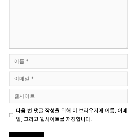
이
름
이
메
일
웹
사
이
다음 번 댓글 작성을 위해 이 브라우저에 이름, 이메
트
일, 그리고 웹사이트를 저장합니다.