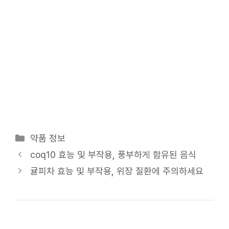
카
약품 정보
테
coq10 효능 및 부작용, 풍부하게 함유된 음식
고
귤피차 효능 및 부작용, 위장 질환에 주의하세요
리