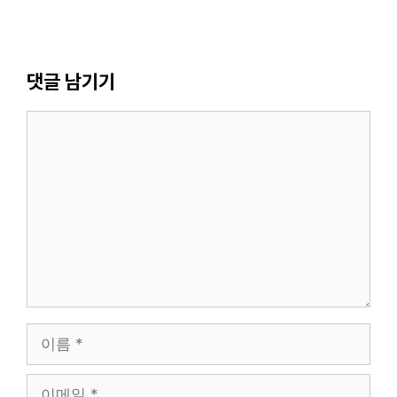
댓글 남기기
댓
글
이
름
이