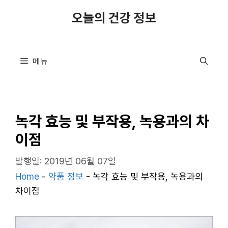
컨
오늘의 건강 정보
텐
츠
로
메뉴
건
너
뛰
기
녹각 효능 및 부작용, 녹용과의 차
이점
발행일: 2019년 06월 07일
Home
-
약품 정보
-
녹각 효능 및 부작용, 녹용과의
차이점