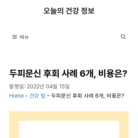
컨
오늘의 건강 정보
텐
츠
로
메뉴
건
너
뛰
기
두피문신 후회 사례 6개, 비용은?
발행일: 2022년 04월 15일
Home
-
건강 팁
-
두피문신 후회 사례 6개, 비용은?