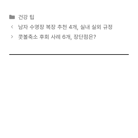
카
건강 팁
테
남자 수영장 복장 추천 4개, 실내 실외 규정
고
콧볼축소 후회 사례 6개, 장단점은?
리