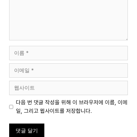
이
름
이
메
일
웹
사
이
다음 번 댓글 작성을 위해 이 브라우저에 이름, 이메
트
일, 그리고 웹사이트를 저장합니다.