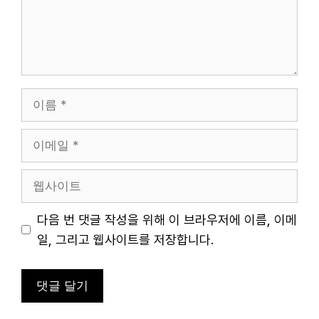
이
름
이
메
일
웹
사
이
다음 번 댓글 작성을 위해 이 브라우저에 이름, 이메
트
일, 그리고 웹사이트를 저장합니다.