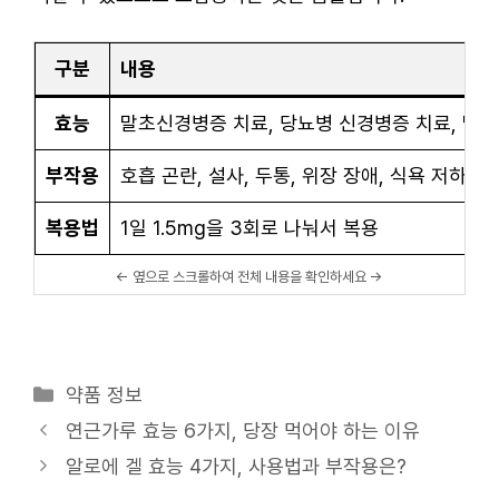
구분
내용
효능
말초신경병증 치료, 당뇨병 신경병증 치료, 말초
부작용
호흡 곤란, 설사, 두통, 위장 장애, 식욕 저하, 
복용법
1일 1.5mg을 3회로 나눠서 복용
카
약품 정보
테
연근가루 효능 6가지, 당장 먹어야 하는 이유
고
알로에 겔 효능 4가지, 사용법과 부작용은?