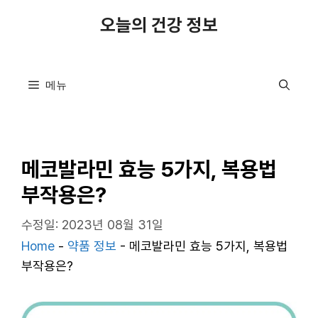
컨
오늘의 건강 정보
텐
츠
로
메뉴
건
너
뛰
기
메코발라민 효능 5가지, 복용법
부작용은?
수정일: 2023년 08월 31일
Home
-
약품 정보
-
메코발라민 효능 5가지, 복용법
부작용은?