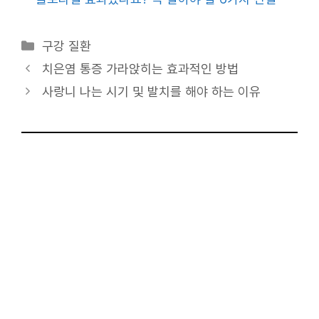
카
구강 질환
테
치은염 통증 가라앉히는 효과적인 방법
고
사랑니 나는 시기 및 발치를 해야 하는 이유
리