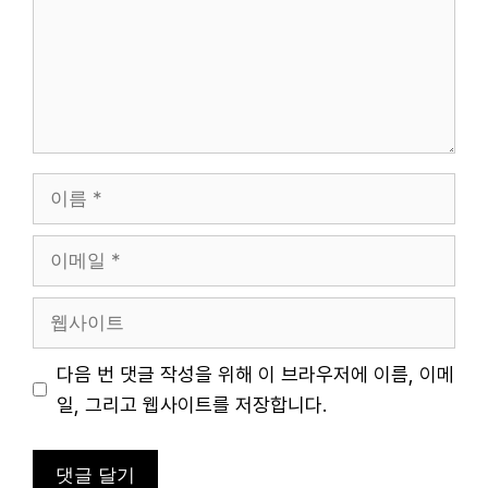
이
름
이
메
일
웹
사
이
다음 번 댓글 작성을 위해 이 브라우저에 이름, 이메
트
일, 그리고 웹사이트를 저장합니다.