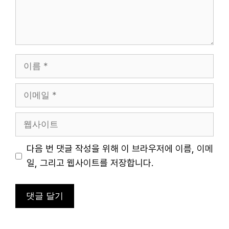
이
름
이
메
일
웹
사
이
다음 번 댓글 작성을 위해 이 브라우저에 이름, 이메
트
일, 그리고 웹사이트를 저장합니다.