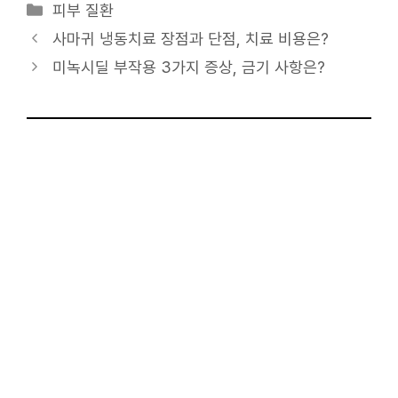
카
피부 질환
테
사마귀 냉동치료 장점과 단점, 치료 비용은?
고
미녹시딜 부작용 3가지 증상, 금기 사항은?
리