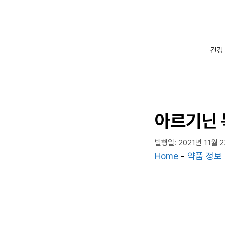
컨
텐
츠
로
건강
건
너
뛰
기
아르기닌 
발행일: 2021년 11월 
Home
-
약품 정보