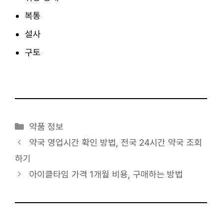
복통
설사
구토
카
약품 정보
테
약국 영업시간 확인 방법, 전국 24시간 약국 조회
고
하기
리
아이클타임 가격 1개월 비용, 구매하는 방법