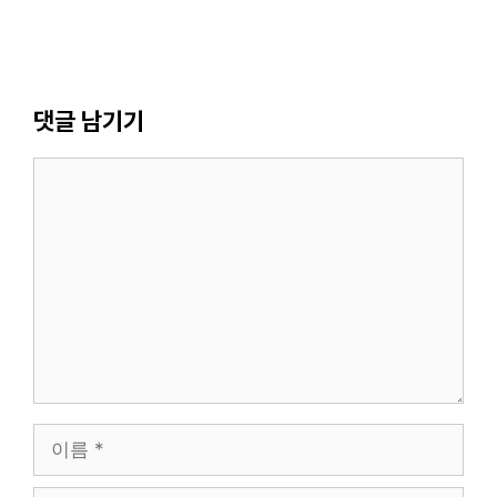
댓글 남기기
댓
글
이
름