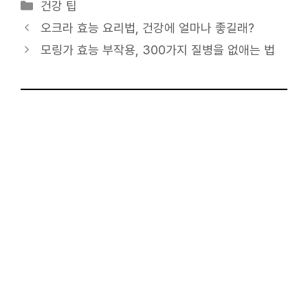
카
건강 팁
테
오크라 효능 요리법, 건강에 얼마나 좋길래?
고
모링가 효능 부작용, 300가지 질병을 없애는 법
리