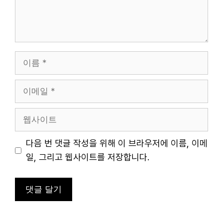
이
름
이
메
일
웹
사
이
다음 번 댓글 작성을 위해 이 브라우저에 이름, 이메
트
일, 그리고 웹사이트를 저장합니다.