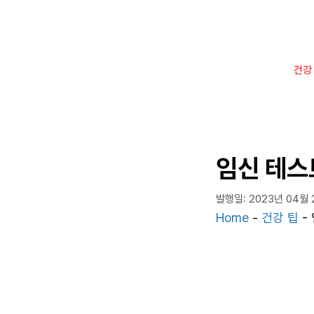
컨
텐
츠
로
건강
건
너
뛰
기
임신 테스
발행일: 2023년 04월 
Home
-
건강 팁
-