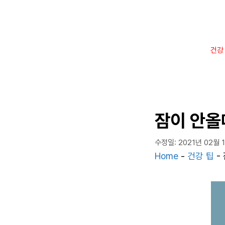
컨
텐
츠
로
건강
건
너
뛰
기
잠이 안올
수정일: 2021년 02월 
Home
-
건강 팁
-