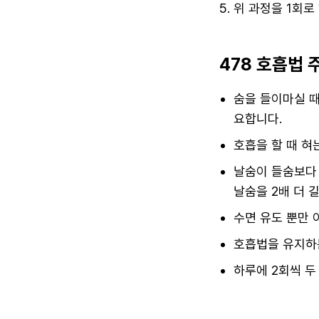
위 과정을 1회로
478 호흡법
숨을 들이마실 때
요합니다.
호흡을 할 때 혀
날숨이 들숨보다 
날숨을 2배 더 
수면 유도 뿐만 
호흡법을 유지하는
하루에 2회씩 두