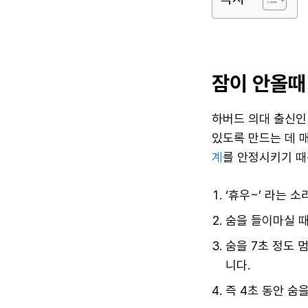
잠이 안올때
하버드 의대 출신인 
있도록 만드는 데 
계
를 안정시키기 때
‘휴우~’ 라는 
숨을 들이마실 때
숨을 7초 정도 
니다.
즉 4초 동안 숨