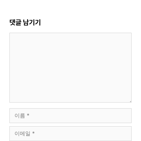
댓글 남기기
댓
글
이
름
이
메