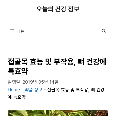
컨
오늘의 건강 정보
텐
츠
로
메뉴
건
너
뛰
기
접골목 효능 및 부작용, 뼈 건강에
특효약
발행일: 2019년 05월 14일
Home
-
약품 정보
-
접골목 효능 및 부작용, 뼈 건강
에 특효약