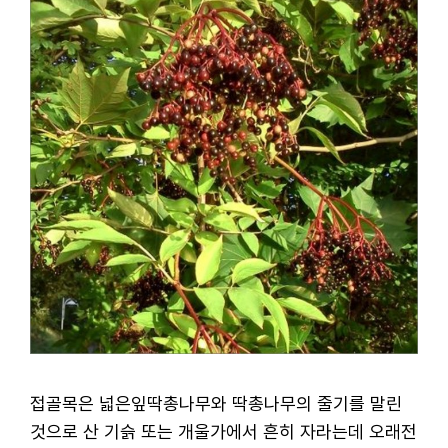
접골목은 넓은잎딱총나무와 딱총나무의 줄기를 말린
것으로 산 기슭 또는 개울가에서 흔히 자라는데 오래전