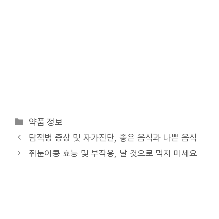
카
약품 정보
테
담적병 증상 및 자가진단, 좋은 음식과 나쁜 음식
고
쥐눈이콩 효능 및 부작용, 날 것으로 먹지 마세요
리