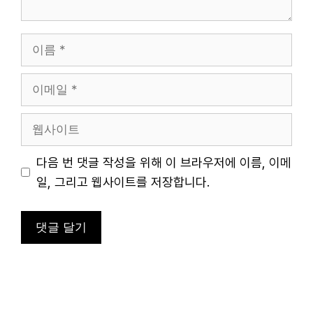
이
름
이
메
일
웹
사
이
다음 번 댓글 작성을 위해 이 브라우저에 이름, 이메
트
일, 그리고 웹사이트를 저장합니다.