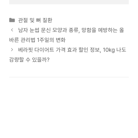
카
관절 및 뼈 질환
테
남자 눈썹 문신 모양과 종류, 망함을 예방하는 올
고
바른 관리법 1주일의 변화
리
베라핏 다이어트 가격 효과 할인 정보, 10kg 나도
감량할 수 있을까?