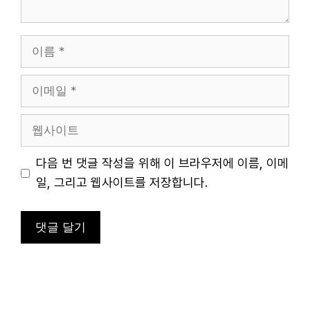
이
름
이
메
일
웹
사
이
다음 번 댓글 작성을 위해 이 브라우저에 이름, 이메
트
일, 그리고 웹사이트를 저장합니다.