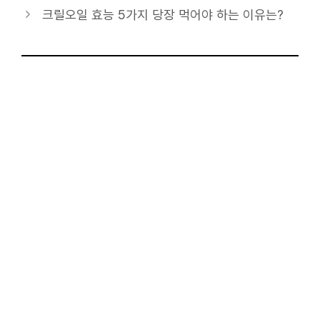
리
크릴오일 효능 5가지 당장 먹어야 하는 이유는?