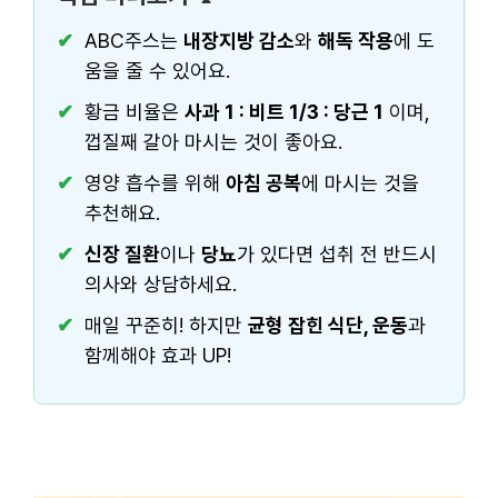
ABC주스는
내장지방 감소
와
해독 작용
에 도
움을 줄 수 있어요.
황금 비율은
사과 1 : 비트 1/3 : 당근 1
이며,
껍질째 갈아 마시는 것이 좋아요.
영양 흡수를 위해
아침 공복
에 마시는 것을
추천해요.
신장 질환
이나
당뇨
가 있다면 섭취 전 반드시
의사와 상담하세요.
매일 꾸준히! 하지만
균형 잡힌 식단, 운동
과
함께해야 효과 UP!