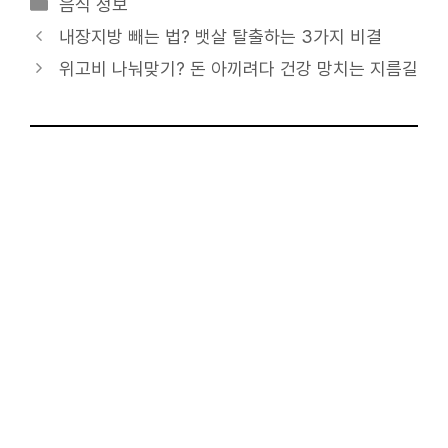
카
음식 정보
테
내장지방 빼는 법? 뱃살 탈출하는 3가지 비결
고
위고비 나눠맞기? 돈 아끼려다 건강 망치는 지름길
리