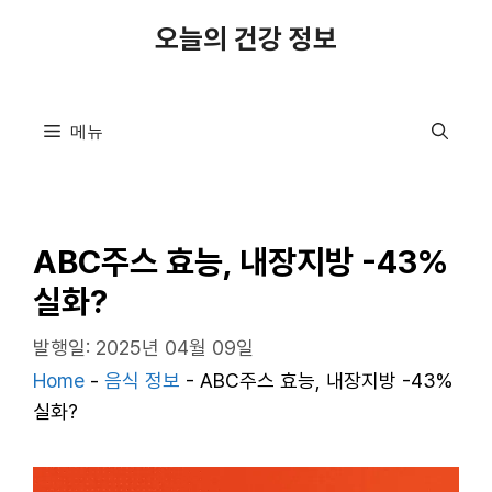
컨
오늘의 건강 정보
텐
츠
로
메뉴
건
너
뛰
기
ABC주스 효능, 내장지방 -43%
실화?
발행일: 2025년 04월 09일
Home
-
음식 정보
-
ABC주스 효능, 내장지방 -43%
실화?