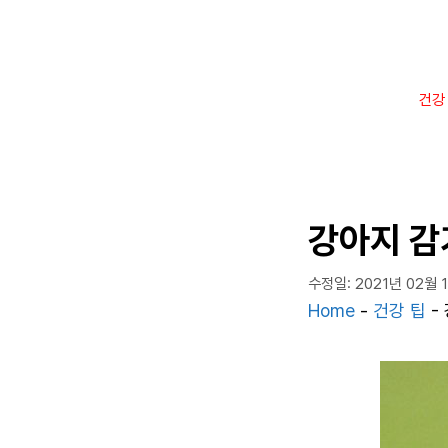
컨
텐
츠
로
건강
건
너
뛰
기
강아지 감
수정일: 2021년 02월 
Home
-
건강 팁
-