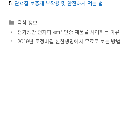
단백질 보충제 부작용 및 안전하게 먹는 법
카
음식 정보
테
전기장판 전자파 emf 인증 제품을 사야하는 이유
고
2019년 토정비결 신한생명에서 무료로 보는 방법
리