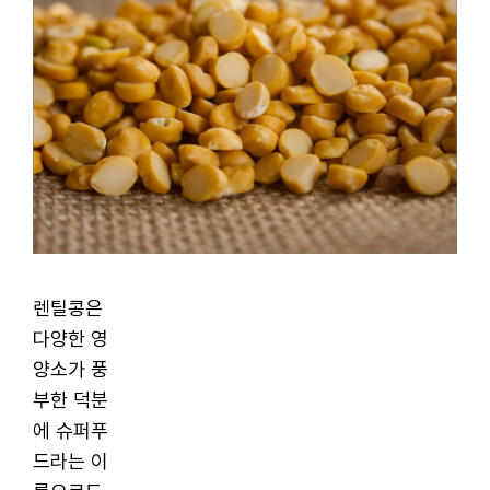
렌틸콩은
다양한 영
양소가 풍
부한 덕분
에 슈퍼푸
드라는 이