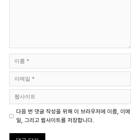
이
름
이
메
일
웹
사
이
다음 번 댓글 작성을 위해 이 브라우저에 이름, 이메
트
일, 그리고 웹사이트를 저장합니다.