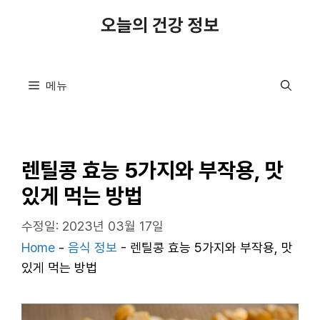
컨
오늘의 건강 정보
텐
츠
로
메뉴
건
너
뛰
기
렌틸콩 효능 5가지와 부작용, 맛
있게 먹는 방법
수정일: 2023년 03월 17일
Home
-
음식 정보
-
렌틸콩 효능 5가지와 부작용, 맛
있게 먹는 방법