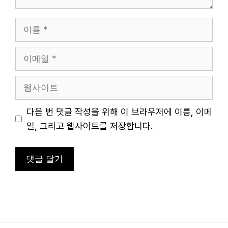
이
름
이
메
일
웹
사
이
다음 번 댓글 작성을 위해 이 브라우저에 이름, 이메
트
일, 그리고 웹사이트를 저장합니다.