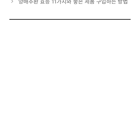
리
양배추환 효능 11가지와 좋은 제품 구입하는 방법