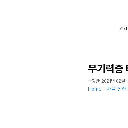
컨
텐
츠
로
건강
건
너
뛰
기
무기력증 
수정일: 2021년 02월 
Home
-
마음 질환